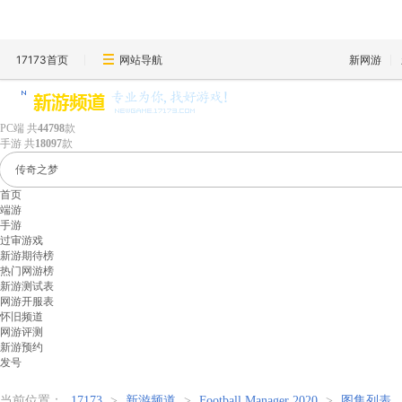
17173首页
网站导航
新网游
PC端
共
44798
款
手游
共
18097
款
首页
端游
手游
过审游戏
新游期待榜
热门网游榜
新游测试表
网游开服表
怀旧频道
网游评测
新游预约
发号
当前位置：
17173
>
新游频道
>
Football Manager 2020
>
图集列表