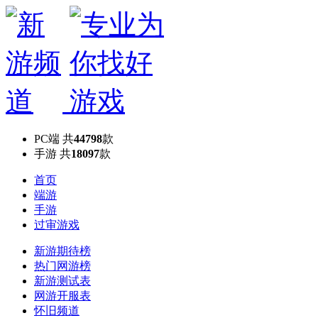
PC端
共
44798
款
手游
共
18097
款
首页
端游
手游
过审游戏
新游期待榜
热门网游榜
新游测试表
网游开服表
怀旧频道