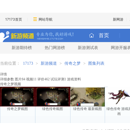
17173首页
网站导航
新网游
首页
新游期待榜
热门网游榜
新游测试表
网游开服
当前位置：
17173
>
新游频道
>
传奇之梦
>
图集列表
详情
详细参数
图片
84
视频
11
评价
462
试玩评测
1
游戏资料
传奇之梦视频
传奇之梦截图
绿色传奇截图
绿色传奇 最新截图
绿色传奇 游戏
画