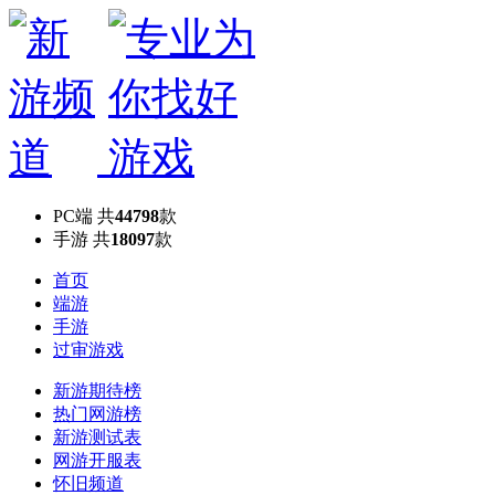
PC端
共
44798
款
手游
共
18097
款
首页
端游
手游
过审游戏
新游期待榜
热门网游榜
新游测试表
网游开服表
怀旧频道