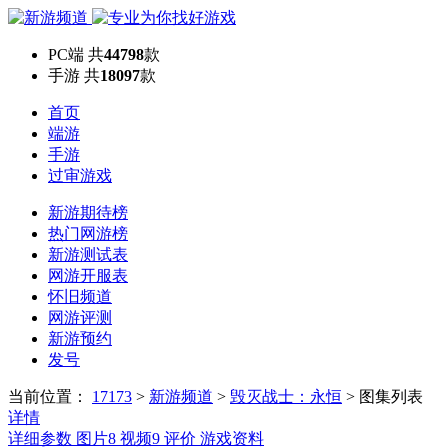
PC端
共
44798
款
手游
共
18097
款
首页
端游
手游
过审游戏
新游期待榜
热门网游榜
新游测试表
网游开服表
怀旧频道
网游评测
新游预约
发号
当前位置：
17173
>
新游频道
>
毁灭战士：永恒
>
图集列表
详情
详细参数
图片
8
视频
9
评价
游戏资料