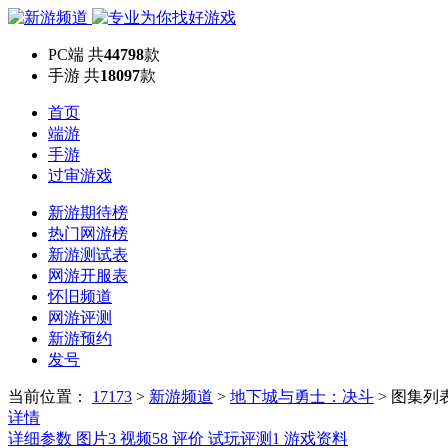
PC端
共
44798
款
手游
共
18097
款
首页
端游
手游
过审游戏
新游期待榜
热门网游榜
新游测试表
网游开服表
怀旧频道
网游评测
新游预约
发号
当前位置：
17173
>
新游频道
>
地下城与勇士：决斗
>
图集列
详情
详细参数
图片
3
视频
58
评价
试玩评测
1
游戏资料