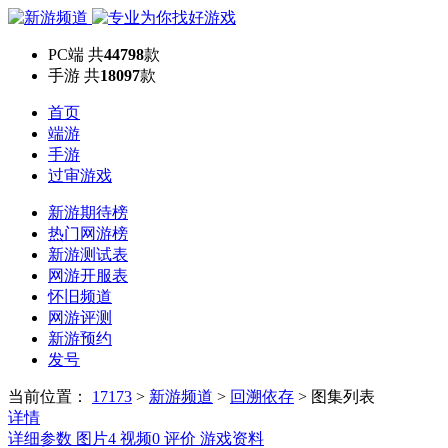
PC端
共
44798
款
手游
共
18097
款
首页
端游
手游
过审游戏
新游期待榜
热门网游榜
新游测试表
网游开服表
怀旧频道
网游评测
新游预约
发号
当前位置：
17173
>
新游频道
>
回溯依存
>
图集列表
详情
详细参数
图片
4
视频
0
评价
游戏资料