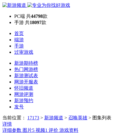
PC端
共
44798
款
手游
共
18097
款
首页
端游
手游
过审游戏
新游期待榜
热门网游榜
新游测试表
网游开服表
怀旧频道
网游评测
新游预约
发号
当前位置：
17173
>
新游频道
>
召唤英雄
>
图集列表
详情
详细参数
图片
5
视频
1
评价
游戏资料