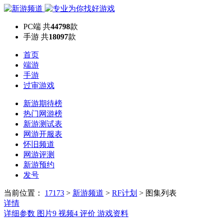
PC端
共
44798
款
手游
共
18097
款
首页
端游
手游
过审游戏
新游期待榜
热门网游榜
新游测试表
网游开服表
怀旧频道
网游评测
新游预约
发号
当前位置：
17173
>
新游频道
>
RF计划
>
图集列表
详情
详细参数
图片
9
视频
4
评价
游戏资料