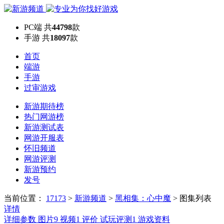
PC端
共
44798
款
手游
共
18097
款
首页
端游
手游
过审游戏
新游期待榜
热门网游榜
新游测试表
网游开服表
怀旧频道
网游评测
新游预约
发号
当前位置：
17173
>
新游频道
>
黑相集：心中魔
>
图集列表
详情
详细参数
图片
9
视频
1
评价
试玩评测
1
游戏资料