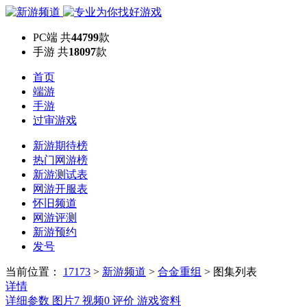
PC端
共
44799
款
手游
共
18097
款
首页
端游
手游
过审游戏
新游期待榜
热门网游榜
新游测试表
网游开服表
怀旧频道
网游评测
新游预约
发号
当前位置：
17173
>
新游频道
>
合金重组
>
图集列表
详情
详细参数
图片
7
视频
0
评价
游戏资料