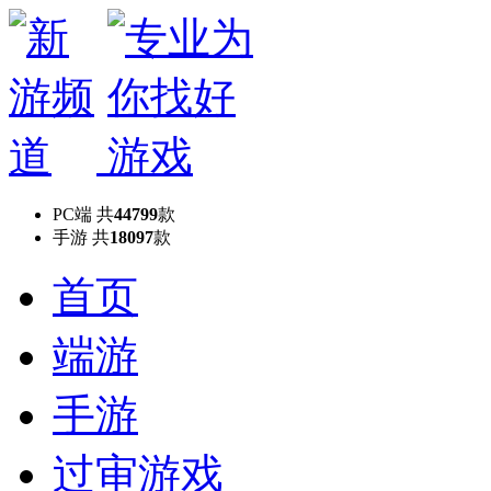
PC端
共
44799
款
手游
共
18097
款
首页
端游
手游
过审游戏