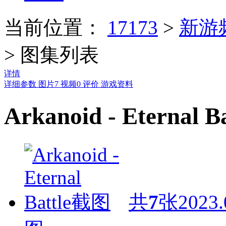
当前位置：
17173
>
新游
>
图集列表
详情
详细参数
图片
7
视频
0
评价
游戏资料
Arkanoid - Eternal 
共
7
张
2023.