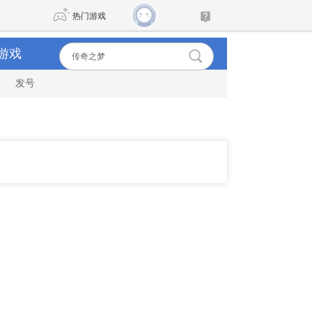
热门游戏
游戏
发号
DNF
传奇4
剑网3旗舰版
新天龙八部
自由
诛仙世界
新仙侠5