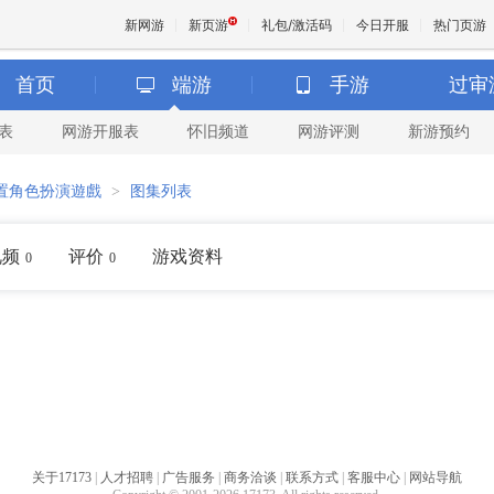
新网游
新页游
礼包/激活码
今日开服
热门页游
首页
端游
手游
过审
表
网游开服表
怀旧频道
网游评测
新游预约
魔兽
置角色扮演遊戲
>
图集列表
天堂
视频
评价
游戏资料
0
0
王权与
关于17173
|
人才招聘
|
广告服务
|
商务洽谈
|
联系方式
|
客服中心
|
网站导航