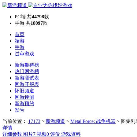
PC端
共
44798
款
手游
共
18097
款
首页
端游
手游
过审游戏
新游期待榜
热门网游榜
新游测试表
网游开服表
怀旧频道
网游评测
新游预约
发号
当前位置：
17173
>
新游频道
>
Metal Force: 战争机器
>
图集列
详情
详细参数
图片
7
视频
0
评价
游戏资料