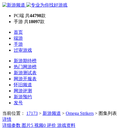
PC端
共
44798
款
手游
共
18097
款
首页
端游
手游
过审游戏
新游期待榜
热门网游榜
新游测试表
网游开服表
怀旧频道
网游评测
新游预约
发号
当前位置：
17173
>
新游频道
>
Omega Strikers
>
图集列表
详情
详细参数
图片
5
视频
0
评价
游戏资料