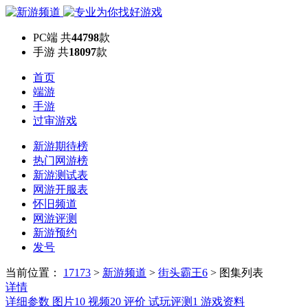
PC端
共
44798
款
手游
共
18097
款
首页
端游
手游
过审游戏
新游期待榜
热门网游榜
新游测试表
网游开服表
怀旧频道
网游评测
新游预约
发号
当前位置：
17173
>
新游频道
>
街头霸王6
>
图集列表
详情
详细参数
图片
10
视频
20
评价
试玩评测
1
游戏资料