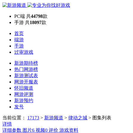
PC端
共
44798
款
手游
共
18097
款
首页
端游
手游
过审游戏
新游期待榜
热门网游榜
新游测试表
网游开服表
怀旧频道
网游评测
新游预约
发号
当前位置：
17173
>
新游频道
>
律动之城
>
图集列表
详情
详细参数
图片
6
视频
0
评价
游戏资料