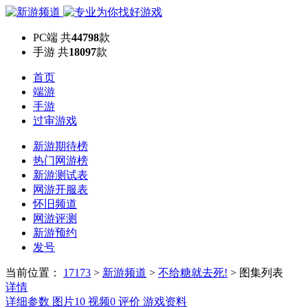
PC端
共
44798
款
手游
共
18097
款
首页
端游
手游
过审游戏
新游期待榜
热门网游榜
新游测试表
网游开服表
怀旧频道
网游评测
新游预约
发号
当前位置：
17173
>
新游频道
>
不给糖就去死!
>
图集列表
详情
详细参数
图片
10
视频
0
评价
游戏资料