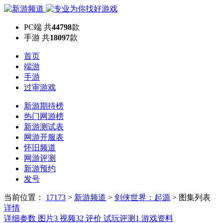
PC端
共
44798
款
手游
共
18097
款
首页
端游
手游
过审游戏
新游期待榜
热门网游榜
新游测试表
网游开服表
怀旧频道
网游评测
新游预约
发号
当前位置：
17173
>
新游频道
>
剑侠世界：起源
>
图集列表
详情
详细参数
图片
3
视频
32
评价
试玩评测
1
游戏资料