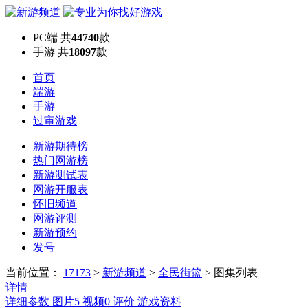
PC端
共
44740
款
手游
共
18097
款
首页
端游
手游
过审游戏
新游期待榜
热门网游榜
新游测试表
网游开服表
怀旧频道
网游评测
新游预约
发号
当前位置：
17173
>
新游频道
>
全民街篮
>
图集列表
详情
详细参数
图片
5
视频
0
评价
游戏资料