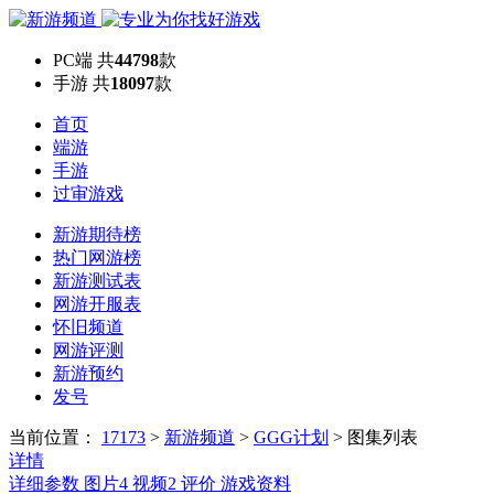
PC端
共
44798
款
手游
共
18097
款
首页
端游
手游
过审游戏
新游期待榜
热门网游榜
新游测试表
网游开服表
怀旧频道
网游评测
新游预约
发号
当前位置：
17173
>
新游频道
>
GGG计划
>
图集列表
详情
详细参数
图片
4
视频
2
评价
游戏资料