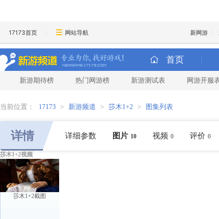
17173首页
网站导航
新网游
首页
新游期待榜
热门网游榜
新游测试表
网游开服
当前位置：
17173
>
新游频道
>
莎木1+2
>
图集列表
详情
详细参数
图片
视频
评价
10
0
0
莎木1+2视频
莎木1+2截图