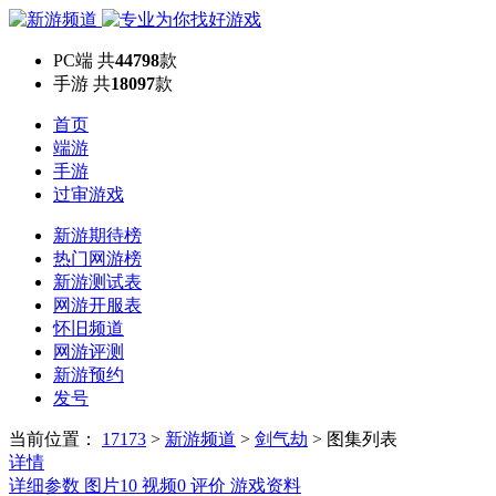
PC端
共
44798
款
手游
共
18097
款
首页
端游
手游
过审游戏
新游期待榜
热门网游榜
新游测试表
网游开服表
怀旧频道
网游评测
新游预约
发号
当前位置：
17173
>
新游频道
>
剑气劫
>
图集列表
详情
详细参数
图片
10
视频
0
评价
游戏资料