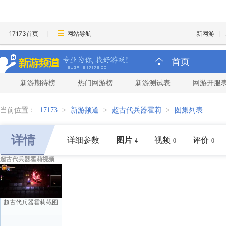
17173首页
网站导航
新网游
首页
新游期待榜
热门网游榜
新游测试表
网游开服
当前位置：
17173
>
新游频道
>
超古代兵器霍莉
>
图集列表
详情
详细参数
图片
视频
评价
4
0
0
超古代兵器霍莉视频
超古代兵器霍莉截图