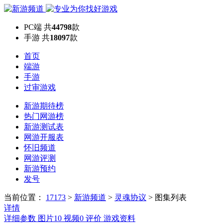
PC端
共
44798
款
手游
共
18097
款
首页
端游
手游
过审游戏
新游期待榜
热门网游榜
新游测试表
网游开服表
怀旧频道
网游评测
新游预约
发号
当前位置：
17173
>
新游频道
>
灵魂协议
>
图集列表
详情
详细参数
图片
10
视频
0
评价
游戏资料