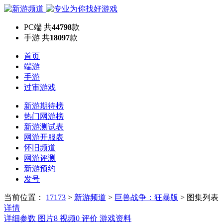
PC端
共
44798
款
手游
共
18097
款
首页
端游
手游
过审游戏
新游期待榜
热门网游榜
新游测试表
网游开服表
怀旧频道
网游评测
新游预约
发号
当前位置：
17173
>
新游频道
>
巨兽战争：狂暴版
>
图集列表
详情
详细参数
图片
8
视频
0
评价
游戏资料