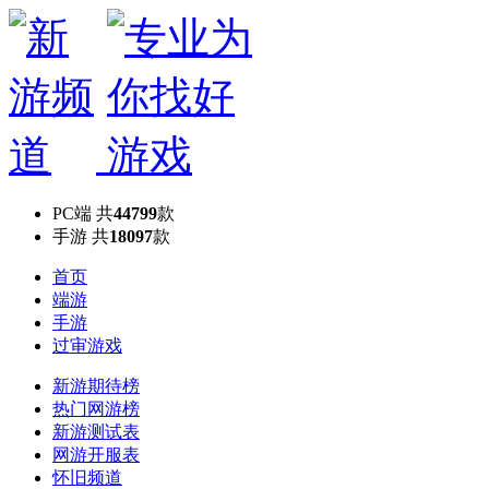
PC端
共
44799
款
手游
共
18097
款
首页
端游
手游
过审游戏
新游期待榜
热门网游榜
新游测试表
网游开服表
怀旧频道