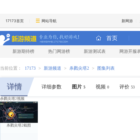
17173首页
网站导航
新网游
首页
新游期待榜
热门网游榜
新游测试表
网游开服
当前位置：
17173
>
新游频道
>
杀戮尖塔2
>
图集列表
详情
详细参数
图片
视频
评价
5
0
53
杀戮尖塔2视频
杀戮尖塔2截图