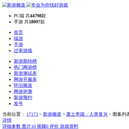
PC端
共
44798
款
手游
共
18097
款
首页
端游
手游
过审游戏
新游期待榜
热门网游榜
新游测试表
网游开服表
怀旧频道
网游评测
新游预约
发号
当前位置：
17173
>
新游频道
>
废土帝国：人类复兴
>
图集列
详情
详细参数
图片
10
视频
0
评价
游戏资料