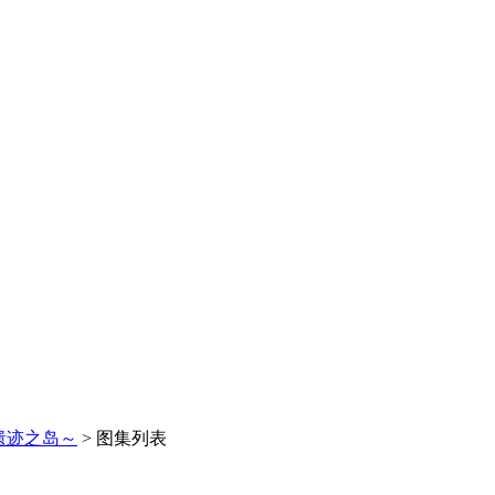
遗迹之岛～
>
图集列表