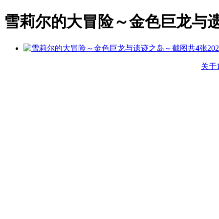
雪莉尔的大冒险～金色巨龙与
共
4
张
202
关于1