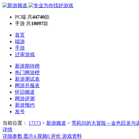
PC端
共
44740
款
手游
共
18097
款
首页
端游
手游
过审游戏
新游期待榜
热门网游榜
新游测试表
网游开服表
怀旧频道
网游评测
新游预约
发号
当前位置：
17173
>
新游频道
>
雪莉尔的大冒险～金色巨龙与
详情
详细参数
图片
4
视频
0
评价
游戏资料