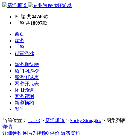
PC端
共
44740
款
手游
共
18097
款
首页
端游
手游
过审游戏
新游期待榜
热门网游榜
新游测试表
网游开服表
怀旧频道
网游评测
新游预约
发号
当前位置：
17173
>
新游频道
>
Sticky Struggles
>
图集列表
详情
详细参数
图片
7
视频
0
评价
游戏资料