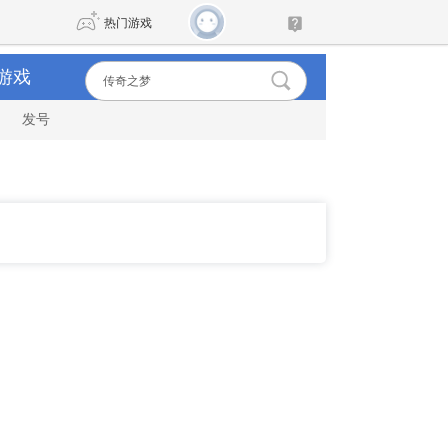
热门游戏
游戏
发号
DNF
传奇4
剑网3旗舰版
新天龙八部
自由
诛仙世界
新仙侠5