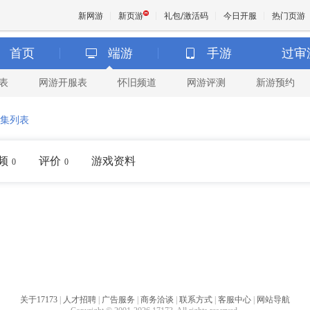
新网游
新页游
礼包/激活码
今日开服
热门页游
首页
端游
手游
过审
表
网游开服表
怀旧频道
网游评测
新游预约
魔兽
集列表
天堂
频
评价
游戏资料
0
0
王权与
关于17173
|
人才招聘
|
广告服务
|
商务洽谈
|
联系方式
|
客服中心
|
网站导航