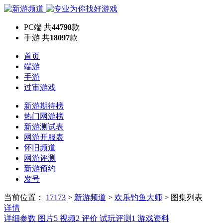
PC端
共
44798
款
手游
共
18097
款
首页
端游
手游
过审游戏
新游期待榜
热门网游榜
新游测试表
网游开服表
怀旧频道
网游评测
新游预约
发号
当前位置：
17173
>
新游频道
>
欢乐钓鱼大师
>
图集列表
详情
详细参数
图片
5
视频
2
评价
试玩评测
1
游戏资料