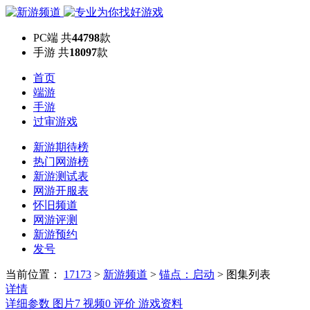
PC端
共
44798
款
手游
共
18097
款
首页
端游
手游
过审游戏
新游期待榜
热门网游榜
新游测试表
网游开服表
怀旧频道
网游评测
新游预约
发号
当前位置：
17173
>
新游频道
>
锚点：启动
>
图集列表
详情
详细参数
图片
7
视频
0
评价
游戏资料