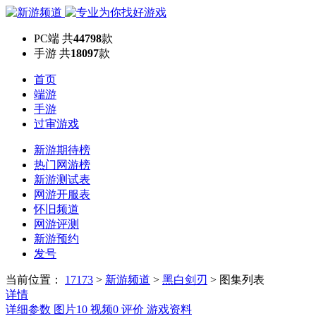
PC端
共
44798
款
手游
共
18097
款
首页
端游
手游
过审游戏
新游期待榜
热门网游榜
新游测试表
网游开服表
怀旧频道
网游评测
新游预约
发号
当前位置：
17173
>
新游频道
>
黑白剑刃
>
图集列表
详情
详细参数
图片
10
视频
0
评价
游戏资料