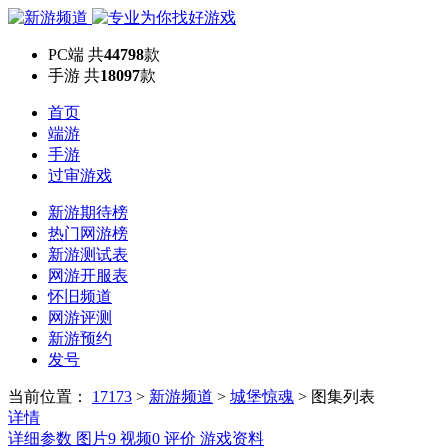
PC端
共
44798
款
手游
共
18097
款
首页
端游
手游
过审游戏
新游期待榜
热门网游榜
新游测试表
网游开服表
怀旧频道
网游评测
新游预约
发号
当前位置：
17173
>
新游频道
>
城堡惊魂
>
图集列表
详情
详细参数
图片
9
视频
0
评价
游戏资料