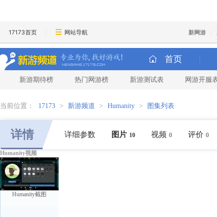
17173首页
网站导航
新网游
首页
新游期待榜
热门网游榜
新游测试表
网游开服
当前位置：
17173
>
新游频道
>
Humanity
>
图集列表
详情
详细参数
图片
视频
评价
10
0
0
Humanity视频
Humanity截图