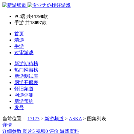
PC端
共
44798
款
手游
共
18097
款
首页
端游
手游
过审游戏
新游期待榜
热门网游榜
新游测试表
网游开服表
怀旧频道
网游评测
新游预约
发号
当前位置：
17173
>
新游频道
>
ASKA
>
图集列表
详情
详细参数
图片
5
视频
0
评价
游戏资料