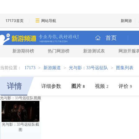
17173首页
网站导航
新网游
首页
新游期待榜
热门网游榜
新游测试表
网游开服
当前位置：
17173
>
新游频道
>
光与影：33号远征队
>
图集列表
详情
详细参数
图片
视频
评价
8
2
9
光与影：33号远征队视频
光与影：33号远征队截
图