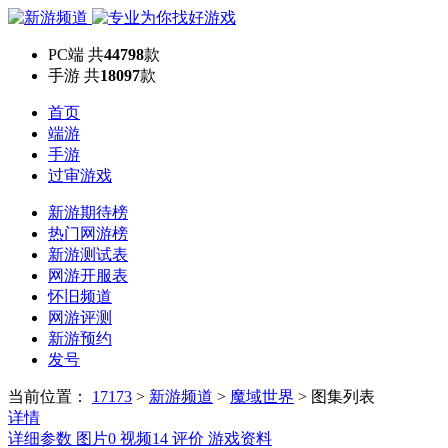
PC端
共
44798
款
手游
共
18097
款
首页
端游
手游
过审游戏
新游期待榜
热门网游榜
新游测试表
网游开服表
怀旧频道
网游评测
新游预约
发号
当前位置：
17173
>
新游频道
>
魔域世界
>
图集列表
详情
详细参数
图片
0
视频
14
评价
游戏资料