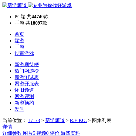
PC端
共
44740
款
手游
共
18097
款
首页
端游
手游
过审游戏
新游期待榜
热门网游榜
新游测试表
网游开服表
怀旧频道
网游评测
新游预约
发号
当前位置：
17173
>
新游频道
>
R.E.P.O.
>
图集列表
详情
详细参数
图片
5
视频
0
评价
游戏资料