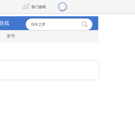
热门游戏
游戏
发号
DNF
传奇4
剑网3旗舰版
新天龙八部
自由
诛仙世界
新仙侠5