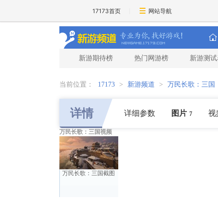
17173首页
网站导航
新游期待榜
热门网游榜
新游测试
当前位置：
17173
>
新游频道
>
万民长歌：三国
详情
详细参数
图片
视
7
万民长歌：三国视频
万民长歌：三国截图