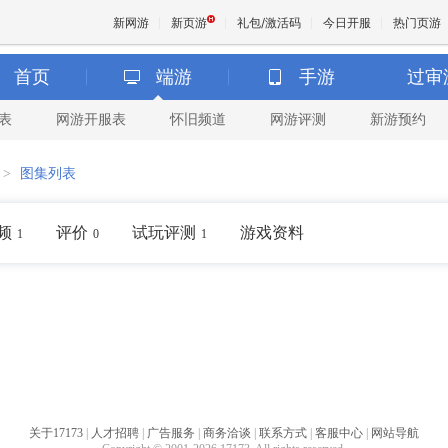
新网游
新页游
礼包/激活码
今日开服
热门页游
首页
端游
手游
过审
表
网游开服表
怀旧频道
网游评测
新游预约
魔兽
>
图集列表
天堂
频
评价
试玩评测
游戏资料
1
0
1
王权与
关于17173
|
人才招聘
|
广告服务
|
商务洽谈
|
联系方式
|
客服中心
|
网站导航