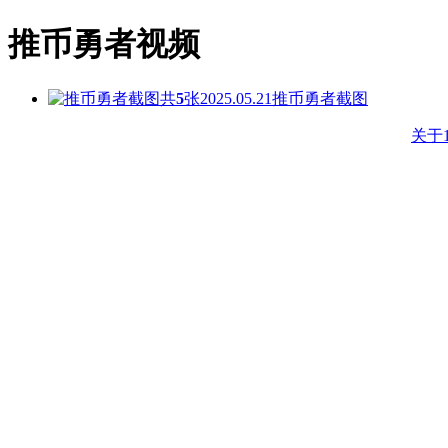
推币勇者视频
共
5
张
2025.05.21
推币勇者截图
关于1