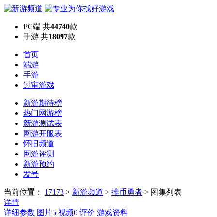
PC端
共
44740
款
手游
共
18097
款
首页
端游
手游
过审游戏
新游期待榜
热门网游榜
新游测试表
网游开服表
怀旧频道
网游评测
新游预约
发号
当前位置：
17173
>
新游频道
>
推币勇者
>
图集列表
详情
详细参数
图片
5
视频
0
评价
游戏资料