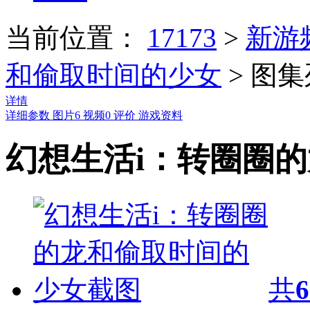
当前位置：
17173
>
新游
和偷取时间的少女
>
图集
详情
详细参数
图片
6
视频
0
评价
游戏资料
幻想生活i：转圈圈
共
6