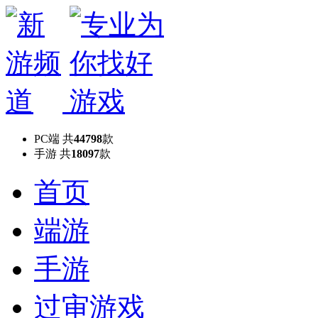
PC端
共
44798
款
手游
共
18097
款
首页
端游
手游
过审游戏