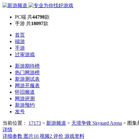
PC端
共
44798
款
手游
共
18097
款
首页
端游
手游
过审游戏
新游期待榜
热门网游榜
新游测试表
网游开服表
怀旧频道
网游评测
新游预约
发号
当前位置：
17173
>
新游频道
>
天境争锋 Skygard Arena
>
图集
详情
详细参数
图片
10
视频
2
评价
游戏资料