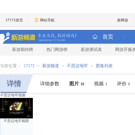
17173首页
网站导航
新网游
首页
新游期待榜
热门网游榜
新游测试表
网游开服
当前位置：
17173
>
新游频道
>
不思议地牢
>
图集列表
详情
详细参数
图片
视频
评价
10
3
0
不思议地牢视频
不思议地牢截图