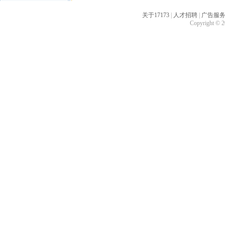
关于17173
|
人才招聘
|
广告服
Copyright © 20