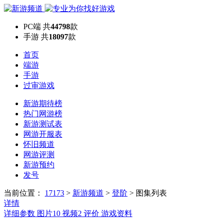
PC端
共
44798
款
手游
共
18097
款
首页
端游
手游
过审游戏
新游期待榜
热门网游榜
新游测试表
网游开服表
怀旧频道
网游评测
新游预约
发号
当前位置：
17173
>
新游频道
>
登阶
>
图集列表
详情
详细参数
图片
10
视频
2
评价
游戏资料