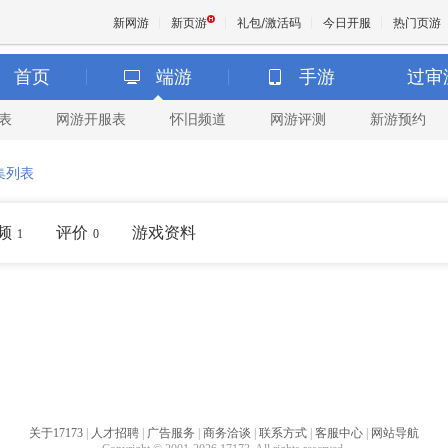
新网游
新页游
礼包/激活码
今日开服
热门页游
首页
端游
手游
过审
表
网游开服表
怀旧频道
网游评测
新游预约
魔兽
集列表
天堂
频
评价
游戏资料
1
0
王权与
关于17173
|
人才招聘
|
广告服务
|
商务洽谈
|
联系方式
|
客服中心
|
网站导航