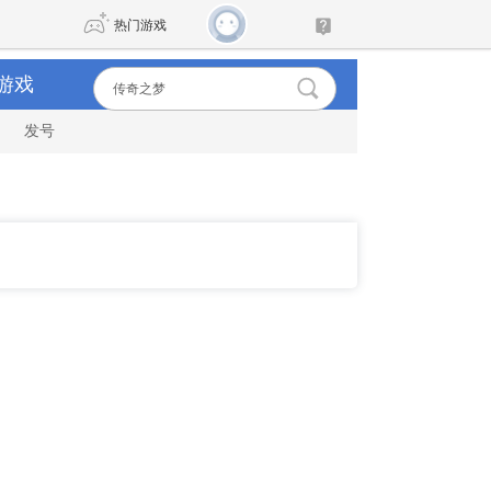
热门游戏
游戏
发号
DNF
传奇4
剑网3旗舰版
新天龙八部
自由
诛仙世界
新仙侠5