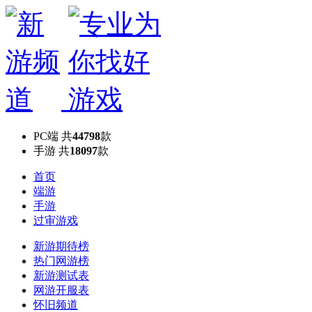
PC端
共
44798
款
手游
共
18097
款
首页
端游
手游
过审游戏
新游期待榜
热门网游榜
新游测试表
网游开服表
怀旧频道